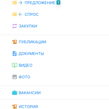
view_list
arrow_forward
ПРЕДЛОЖЕНИЕ
1
view_list
arrow_back
СПРОС
repeat
ЗАКУПКИ
history_edu
ПУБЛИКАЦИИ
description
ДОКУМЕНТЫ
ondemand_video
ВИДЕО
image
ФОТО
work
ВАКАНСИИ
history_edu
ИСТОРИЯ