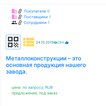
link
business
Покупатели
0
link
business
Поставщики
1
link
group
Сотрудники
1
view_list
qr_code
24.10.2019
284
remove_red_eye
thumb_up
Металлоконструкции – это
основная продукция нашего
завода.
цена:
по запросу,
RUB
предложение,
под заказ