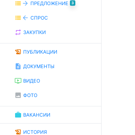
view_list
arrow_forward
ПРЕДЛОЖЕНИЕ
3
view_list
arrow_back
СПРОС
repeat
ЗАКУПКИ
history_edu
ПУБЛИКАЦИИ
description
ДОКУМЕНТЫ
ondemand_video
ВИДЕО
image
ФОТО
work
ВАКАНСИИ
history_edu
ИСТОРИЯ