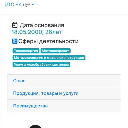
UTC +4
ℹ 💬
today
Дата основания
18.05.2000, 26лет
ballot
Сферы деятельности
Теплоэнергия
Металлопрокат
Металлоизделия и металлоконструкции
Услуги мехобработки металлов
О нас
Продукция, товары и услуги
Преимущества