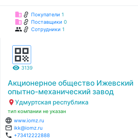
link
business
Покупатели
1
link
business
Поставщики
0
link
group
Сотрудники
1
qr_code
remove_red_eye
3139
Акционерное общество Ижевский
опытно-механический завод
location_on
Удмуртская республика
тип компании не указан
language
www.iomz.ru
mail_outline
ikk@iomz.ru
phone
+73412222888