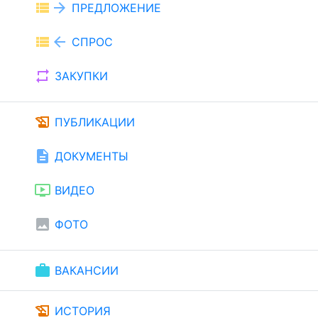
view_list
arrow_forward
ПРЕДЛОЖЕНИЕ
view_list
arrow_back
СПРОС
repeat
ЗАКУПКИ
history_edu
ПУБЛИКАЦИИ
description
ДОКУМЕНТЫ
ondemand_video
ВИДЕО
image
ФОТО
work
ВАКАНСИИ
history_edu
ИСТОРИЯ