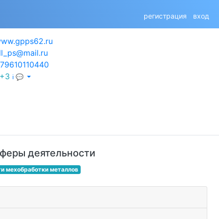
регистрация
вход
ww.gpps62.ru
ll_ps@mail.ru
79610110440
+3
ℹ 💬
феры деятельности
ги мехобработки металлов