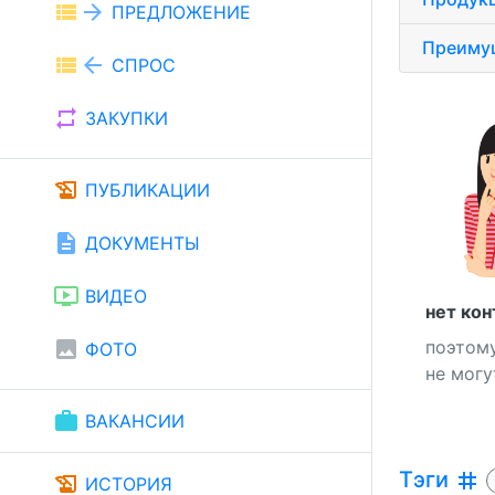
view_list
arrow_forward
ПРЕДЛОЖЕНИЕ
Преиму
view_list
arrow_back
СПРОС
repeat
ЗАКУПКИ
history_edu
ПУБЛИКАЦИИ
description
ДОКУМЕНТЫ
ondemand_video
ВИДЕО
нет кон
поэтому
image
ФОТО
не могу
work
ВАКАНСИИ
Тэги
tag
history_edu
ИСТОРИЯ