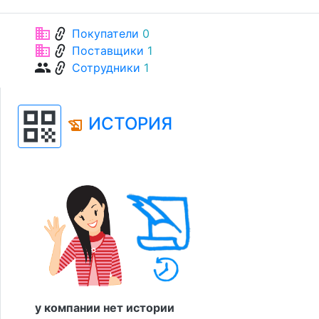
link
business
Покупатели
0
link
business
Поставщики
1
link
group
Сотрудники
1
qr_code
ИСТОРИЯ
history_edu
у компании нет истории