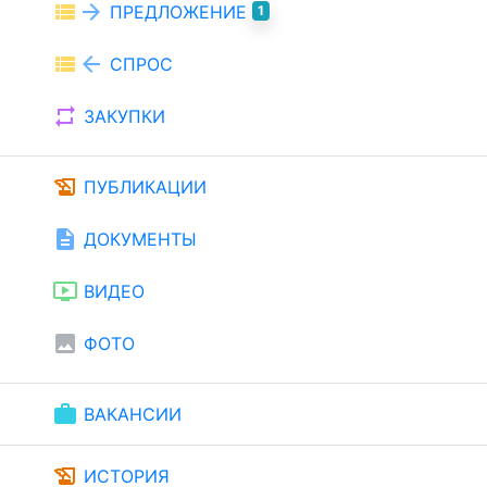
view_list
arrow_forward
ПРЕДЛОЖЕНИЕ
1
view_list
arrow_back
СПРОС
repeat
ЗАКУПКИ
history_edu
ПУБЛИКАЦИИ
description
ДОКУМЕНТЫ
ondemand_video
ВИДЕО
image
ФОТО
work
ВАКАНСИИ
history_edu
ИСТОРИЯ