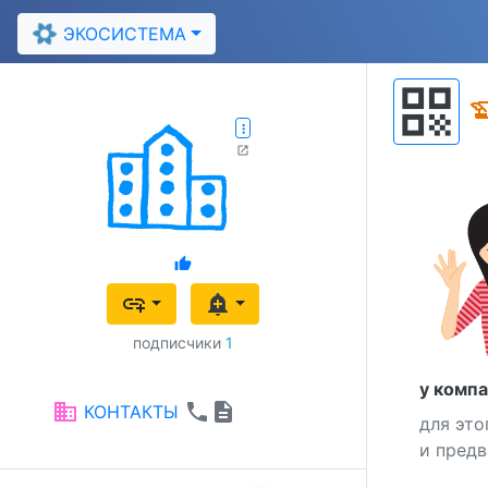
filter_vintage
ЭКОСИСТЕМА
qr_code
history_
more_vert
open_in_new
thumb_up
add_link
add_alert
подписчики
1
у компа
business
phone
description
КОНТАКТЫ
для это
и предв