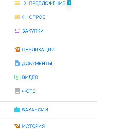
view_list
arrow_forward
ПРЕДЛОЖЕНИЕ
1
view_list
arrow_back
СПРОС
repeat
ЗАКУПКИ
history_edu
ПУБЛИКАЦИИ
description
ДОКУМЕНТЫ
ondemand_video
ВИДЕО
image
ФОТО
work
ВАКАНСИИ
history_edu
ИСТОРИЯ