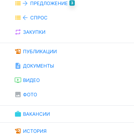
view_list
arrow_forward
ПРЕДЛОЖЕНИЕ
3
view_list
arrow_back
СПРОС
repeat
ЗАКУПКИ
history_edu
ПУБЛИКАЦИИ
description
ДОКУМЕНТЫ
ondemand_video
ВИДЕО
image
ФОТО
work
ВАКАНСИИ
history_edu
ИСТОРИЯ