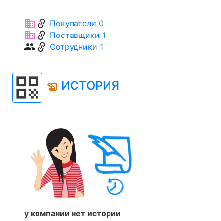
link
business
Покупатели
0
link
business
Поставщики
1
link
group
Сотрудники
1
qr_code
ИСТОРИЯ
history_edu
у компании нет истории