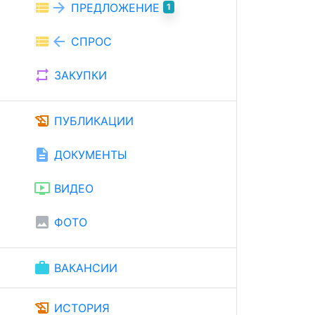
view_list
arrow_forward
ПРЕДЛОЖЕНИЕ
1
view_list
arrow_back
СПРОС
repeat
ЗАКУПКИ
history_edu
ПУБЛИКАЦИИ
description
ДОКУМЕНТЫ
ondemand_video
ВИДЕО
image
ФОТО
work
ВАКАНСИИ
history_edu
ИСТОРИЯ