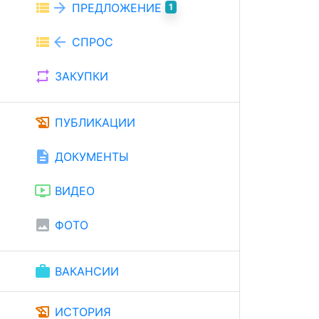
view_list
arrow_forward
ПРЕДЛОЖЕНИЕ
1
view_list
arrow_back
СПРОС
repeat
ЗАКУПКИ
history_edu
ПУБЛИКАЦИИ
description
ДОКУМЕНТЫ
ondemand_video
ВИДЕО
image
ФОТО
work
ВАКАНСИИ
history_edu
ИСТОРИЯ