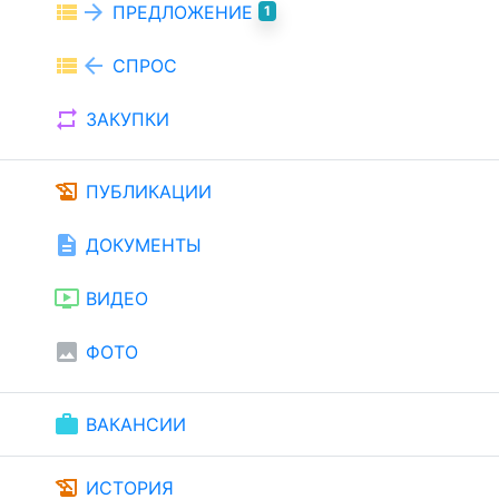
view_list
arrow_forward
ПРЕДЛОЖЕНИЕ
1
view_list
arrow_back
СПРОС
repeat
ЗАКУПКИ
history_edu
ПУБЛИКАЦИИ
description
ДОКУМЕНТЫ
ondemand_video
ВИДЕО
image
ФОТО
work
ВАКАНСИИ
history_edu
ИСТОРИЯ