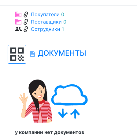
link
business
Покупатели
0
link
business
Поставщики
0
link
group
Сотрудники
1
qr_code
ДОКУМЕНТЫ
description
у компании нет документов