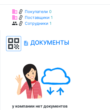
link
business
Покупатели
0
link
business
Поставщики
1
link
group
Сотрудники
1
qr_code
ДОКУМЕНТЫ
description
у компании нет документов