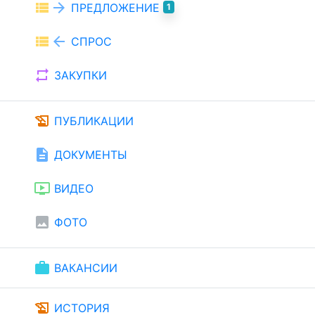
view_list
arrow_forward
ПРЕДЛОЖЕНИЕ
1
view_list
arrow_back
СПРОС
repeat
ЗАКУПКИ
history_edu
ПУБЛИКАЦИИ
description
ДОКУМЕНТЫ
ondemand_video
ВИДЕО
image
ФОТО
work
ВАКАНСИИ
history_edu
ИСТОРИЯ