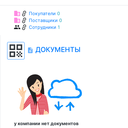
link
business
Покупатели
0
link
business
Поставщики
0
link
group
Сотрудники
1
qr_code
ДОКУМЕНТЫ
description
у компании нет документов