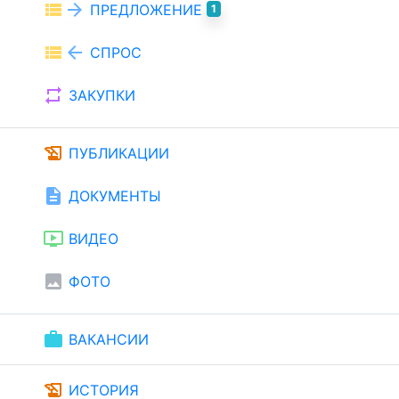
view_list
arrow_forward
ПРЕДЛОЖЕНИЕ
1
view_list
arrow_back
СПРОС
repeat
ЗАКУПКИ
history_edu
ПУБЛИКАЦИИ
description
ДОКУМЕНТЫ
ondemand_video
ВИДЕО
image
ФОТО
work
ВАКАНСИИ
history_edu
ИСТОРИЯ