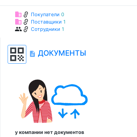
link
business
Покупатели
0
link
business
Поставщики
1
link
group
Сотрудники
1
qr_code
ДОКУМЕНТЫ
description
у компании нет документов