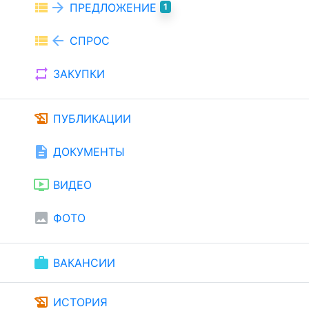
view_list
arrow_forward
ПРЕДЛОЖЕНИЕ
1
view_list
arrow_back
СПРОС
repeat
ЗАКУПКИ
history_edu
ПУБЛИКАЦИИ
description
ДОКУМЕНТЫ
ondemand_video
ВИДЕО
image
ФОТО
work
ВАКАНСИИ
history_edu
ИСТОРИЯ