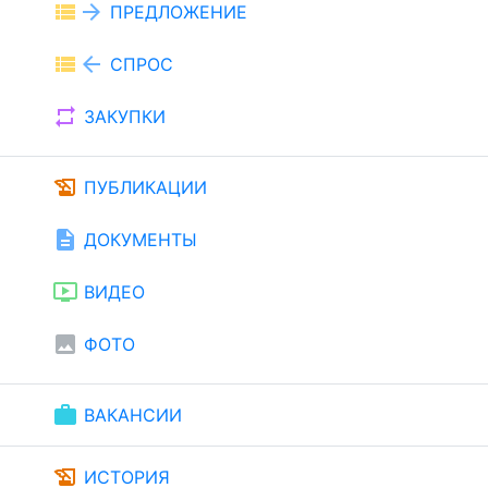
view_list
arrow_forward
ПРЕДЛОЖЕНИЕ
view_list
arrow_back
СПРОС
repeat
ЗАКУПКИ
history_edu
ПУБЛИКАЦИИ
description
ДОКУМЕНТЫ
ondemand_video
ВИДЕО
image
ФОТО
work
ВАКАНСИИ
history_edu
ИСТОРИЯ