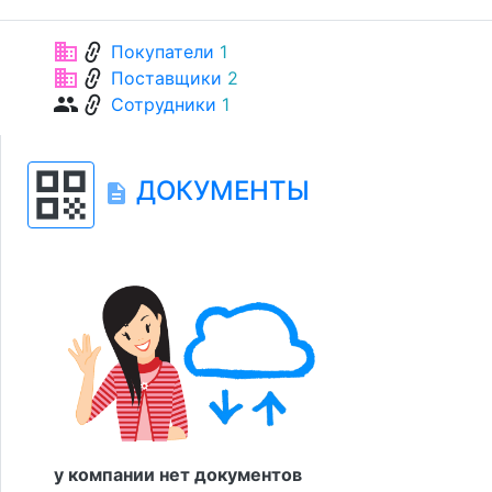
link
business
Покупатели
1
link
business
Поставщики
2
link
group
Сотрудники
1
qr_code
ДОКУМЕНТЫ
description
у компании нет документов