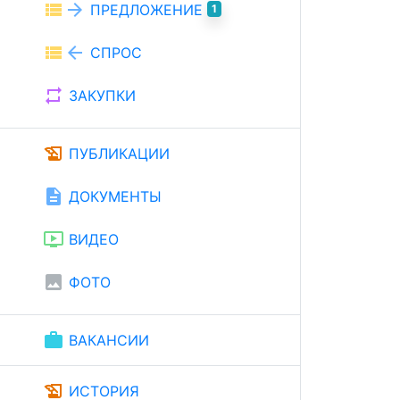
view_list
arrow_forward
ПРЕДЛОЖЕНИЕ
1
view_list
arrow_back
СПРОС
repeat
ЗАКУПКИ
history_edu
ПУБЛИКАЦИИ
description
ДОКУМЕНТЫ
ondemand_video
ВИДЕО
image
ФОТО
work
ВАКАНСИИ
history_edu
ИСТОРИЯ