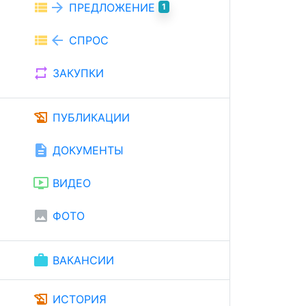
view_list
arrow_forward
ПРЕДЛОЖЕНИЕ
1
view_list
arrow_back
СПРОС
repeat
ЗАКУПКИ
history_edu
ПУБЛИКАЦИИ
description
ДОКУМЕНТЫ
ondemand_video
ВИДЕО
image
ФОТО
work
ВАКАНСИИ
history_edu
ИСТОРИЯ