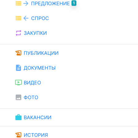
view_list
arrow_forward
ПРЕДЛОЖЕНИЕ
1
view_list
arrow_back
СПРОС
repeat
ЗАКУПКИ
history_edu
ПУБЛИКАЦИИ
description
ДОКУМЕНТЫ
ondemand_video
ВИДЕО
image
ФОТО
work
ВАКАНСИИ
history_edu
ИСТОРИЯ