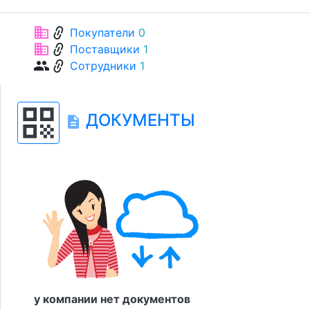
link
business
Покупатели
0
link
business
Поставщики
1
link
group
Сотрудники
1
qr_code
ДОКУМЕНТЫ
description
у компании нет документов