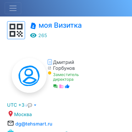
моя Визитка
qr_code
contact_page
remove_red_eye
265
Дмитрий
more_vert
Горбунов
open_in_new
lens
Заместитель
директора
forum
business
thumb_up
UTC +3
ℹ 💬
location_on
Москва
mail_outline
dg@tehsmart.ru