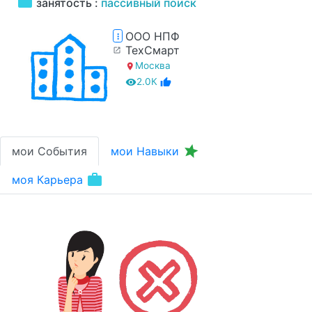
work
занятость :
пассивный поиск
ООО НПФ
more_vert
ТехСмарт
open_in_new
Москва
location_on
2.0К
remove_red_eye
thumb_up
grade
мои События
мои Навыки
work
моя Карьера